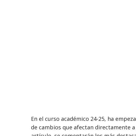
En el curso académico 24-25, ha empez
de cambios que afectan directamente a 
artículo, se comentarán los más destac