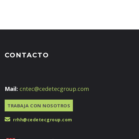
CONTACTO
Mail:
cntec@cedetecgroup.com
TRABAJA CON NOSOTROS
rrhh@cedetecgroup.com