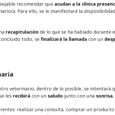
nsejable recomendar que
acudan a la clínica presen
ario/a. Para ello, se le manifestará la disponibilid
una
recapitulación
de lo que se ha hablado durante est
 concluido todo, se
finalizará la llamada
con un
desp
naria
centro veterinario, dentro de lo posible, se intenta
se les
recibirá
con un
saludo
junto con una
sonrisa
erentes: realizar una consulta, comprar un producto