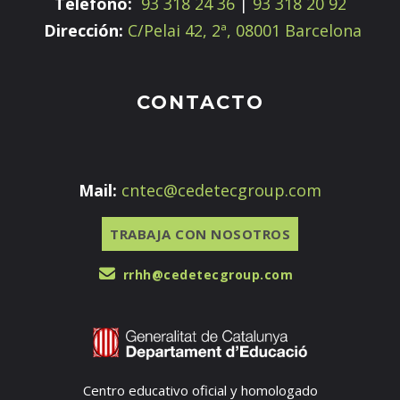
Teléfono:
93 318 24 36
|
93 318 20 92
Dirección:
C/Pelai 42, 2ª, 08001 Barcelona
CONTACTO
Mail:
cntec@cedetecgroup.com
TRABAJA CON NOSOTROS
rrhh@cedetecgroup.com
Centro educativo oficial y homologado