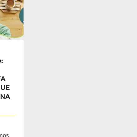
:
TA
QUE
ONA
amos