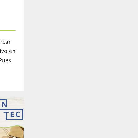
rcar
ivo en
¡Pues