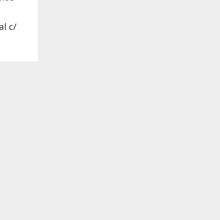
o
l c/