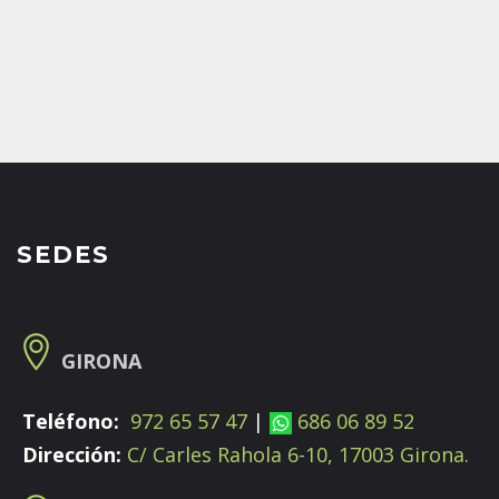
SEDES
GIRONA
Teléfono:
972 65 57 47
|
686 06 89 52
Dirección:
C/ Carles Rahola 6-10, 17003 Girona.