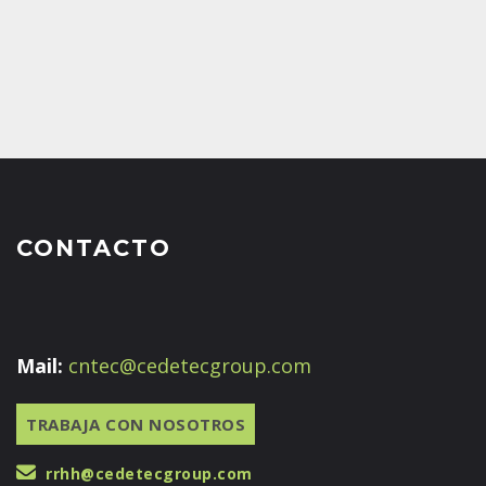
CONTACTO
Mail:
cntec@cedetecgroup.com
TRABAJA CON NOSOTROS
rrhh@cedetecgroup.com