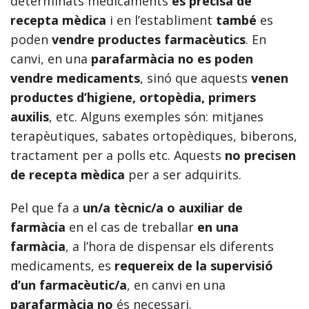
determinats medicaments
es precisa de
recepta mèdica
i en l’establiment
també
es
poden
vendre productes farmacèutics
. En
canvi, en una
parafarmàcia no es poden
vendre medicaments
, sinó que aquests
venen
productes d’higiene, ortopèdia, primers
auxilis
, etc. Alguns exemples són: mitjanes
terapèutiques, sabates ortopèdiques, biberons,
tractament per a polls etc. Aquests
no
precisen
de recepta mèdica
per a ser adquirits.
Pel que fa a
un/a tècnic/a o auxiliar de
farmàcia
en el cas de treballar
en una
farmàcia
, a l’hora de dispensar els diferents
medicaments, es
requereix de la supervisió
d’un farmacèutic/a
, en canvi en una
parafarmàcia no
és necessari.