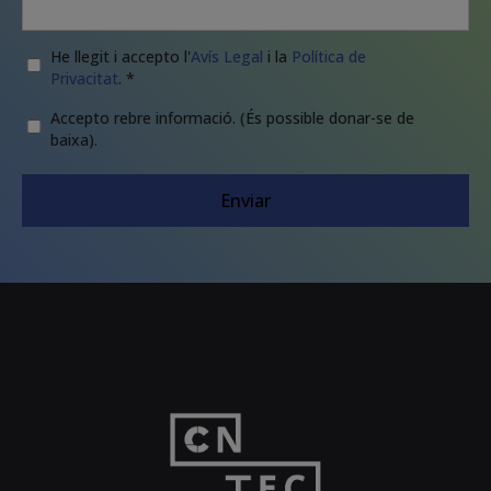
Legal
*
He llegit i accepto l'
Avís Legal
i la
Política de
Privacitat
. *
Newsletter
Accepto rebre informació. (És possible donar-se de
baixa).
CAPTCHA