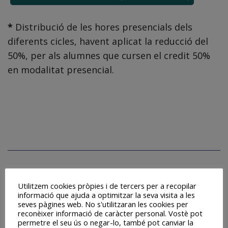
*
Distribució de les hores presencials dels
diferents cicles, havent aplicat la reducció del
50%, per als alumnes que cursen el credit 50%
en modalitat presencial.
Utilitzem cookies pròpies i de tercers per a recopilar
informació que ajuda a optimitzar la seva visita a les
CALENDARI ESCOLAR
seves pàgines web. No s'utilitzaran les cookies per
reconèixer informació de caràcter personal. Vostè pot
DATES D'EXÀMENS
permetre el seu ús o negar-lo, també pot canviar la