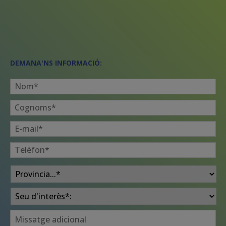
DEMANA'NS INFORMACIÓ:
Nom
*
Cognoms
*
E-
mail
*
Telèfon
*
Provincia
*
Seu
*
Consulta