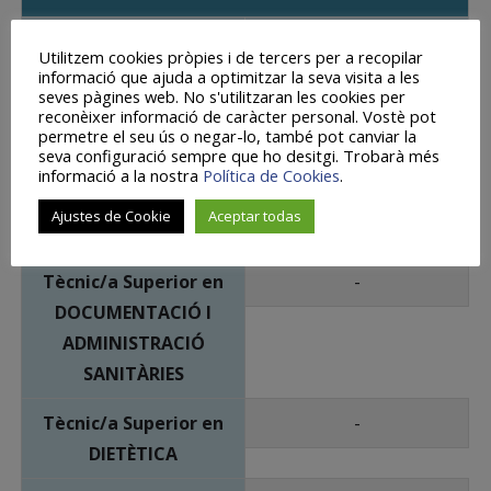
Cicle
Dia
Utilitzem cookies pròpies i de tercers per a recopilar
informació que ajuda a optimitzar la seva visita a les
Tècnic/a Superior en
-
seves pàgines web. No s'utilitzaran les cookies per
reconèixer informació de caràcter personal. Vostè pot
HIGIENE BUCODENTAL
permetre el seu ús o negar-lo, també pot canviar la
seva configuració sempre que ho desitgi. Trobarà més
Tècnic/a en
-
informació a la nostra
Política de Cookies
.
CURES AUXILIARS
Ajustes de Cookie
Aceptar todas
D'INFERMERIA
Tècnic/a Superior en
-
DOCUMENTACIÓ I
ADMINISTRACIÓ
SANITÀRIES
Tècnic/a Superior en
-
DIETÈTICA