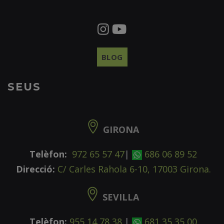
BLOG
SEUS
GIRONA
Telèfon:
972 65 57 47
|
686 06 89 52
Direcció:
C/ Carles Rahola 6-10, 17003 Girona.
SEVILLA
Telèfon:
955 14 78 38
|
681 35 35 00