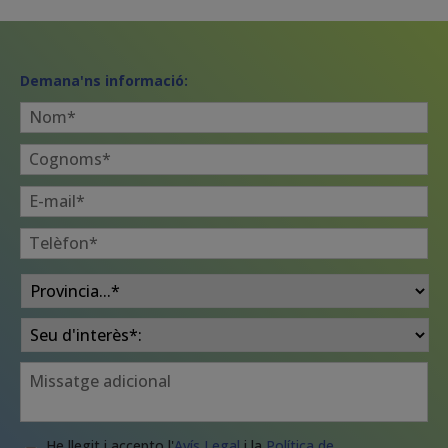
Demana'ns informació:
Nom
*
Cognoms
*
E-
mail
*
Telèfon
*
Provincia
*
Seu
*
Consulta
Legal
*
He llegit i accepto l'
Avís Legal
i la
Política de