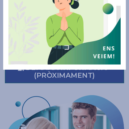
veterinàries en quiròfans, hospitalització,
radiodiagnòstic i laboratori d’anàlisis. També es
dóna molta importància al compliment de les
normes tècnico-sanitàries de qualitat i de
seguretat i higiene que hi ha d’haver, sota la
supervisió d’un facultatiu.
DEMANA INFORMACIÓ 
(PRÒXIMAMENT)