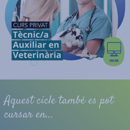
Aquest cicle també es pot
cursar en...