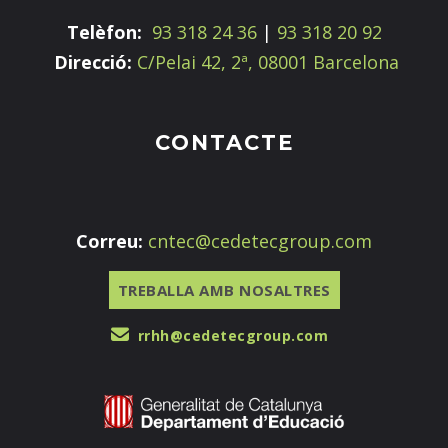
Telèfon:
93 318 24 36
|
93 318 20 92
Direcció:
C/Pelai 42, 2ª, 08001 Barcelona
CONTACTE
Correu:
cntec@cedetecgroup.com
TREBALLA AMB NOSALTRES
rrhh@cedetecgroup.com