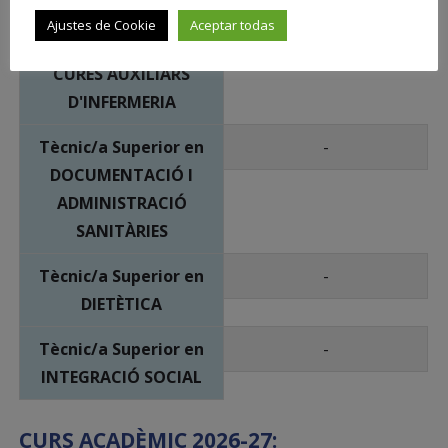
HIGIENE BUCODENTAL
Ajustes de Cookie
Aceptar todas
Tècnic/a en
-
CURES AUXILIARS
D'INFERMERIA
Tècnic/a Superior en
-
DOCUMENTACIÓ I
ADMINISTRACIÓ
SANITÀRIES
Tècnic/a Superior en
-
DIETÈTICA
Tècnic/a Superior en
-
INTEGRACIÓ SOCIAL
CURS ACADÈMIC 2026-27: