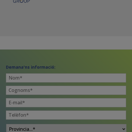
Demana'ns informació:
Nom
*
Cognoms
*
E-
mail
*
Telèfon
*
Provincia
*