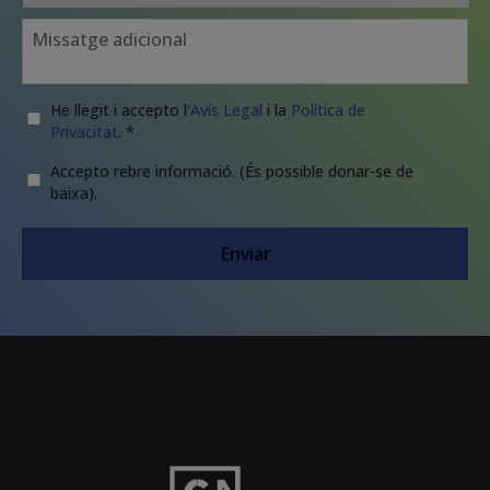
Consulta
Legal
*
He llegit i accepto l'
Avís Legal
i la
Política de
Privacitat
. *
Newsletter
Accepto rebre informació. (És possible donar-se de
baixa).
CAPTCHA