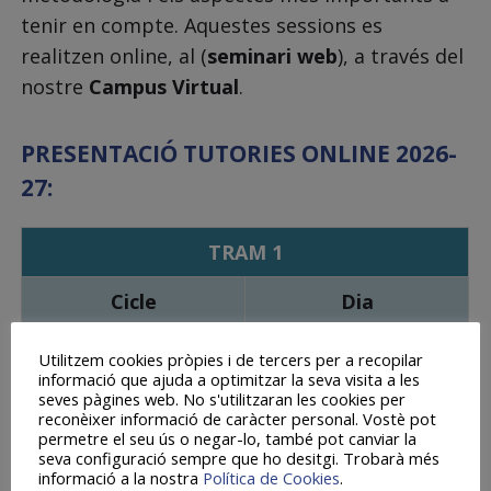
tenir en compte. Aquestes sessions es
realitzen online, al (
seminari web
), a través del
nostre
Campus Virtual
.
PRESENTACIÓ TUTORIES ONLINE 2026-
27:
TRAM 1
Cicle
Dia
Tècnic/a en
-
Utilitzem cookies pròpies i de tercers per a recopilar
informació que ajuda a optimitzar la seva visita a les
FARMÀCIA I
seves pàgines web. No s'utilitzaran les cookies per
PARAFARMÀCIA
reconèixer informació de caràcter personal. Vostè pot
permetre el seu ús o negar-lo, també pot canviar la
seva configuració sempre que ho desitgi. Trobarà més
Tècnic/a Superior en
-
informació a la nostra
Política de Cookies
.