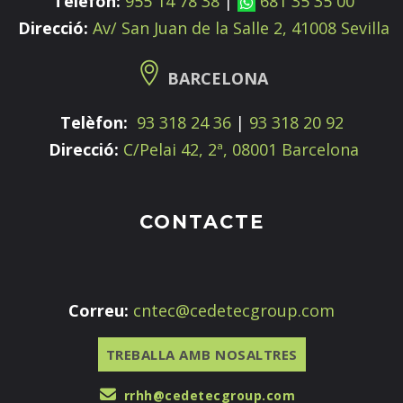
Telèfon:
955 14 78 38
|
681 35 35 00
Direcció:
Av/ San Juan de la Salle 2, 41008 Sevilla
BARCELONA
Telèfon:
93 318 24 36
|
93 318 20 92
Direcció:
C/Pelai 42, 2ª, 08001 Barcelona
CONTACTE
Correu:
cntec@cedetecgroup.com
TREBALLA AMB NOSALTRES
rrhh@cedetecgroup.com