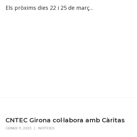
Els pròxims dies 22 i 25 de març...
CNTEC Girona col·labora amb Càritas
GENER 11, 2023
|
NOTÍCIES