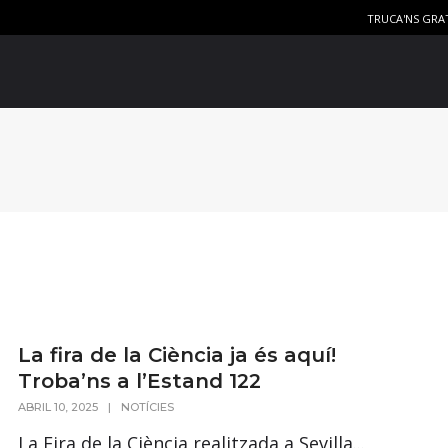
TRUCA'NS GRA
La fira de la Ciència ja és aquí!
Troba’ns a l’Estand 122
ABRIL 10, 2025
|
NOTÍCIES
La Fira de la Ciència realitzada a Sevilla...