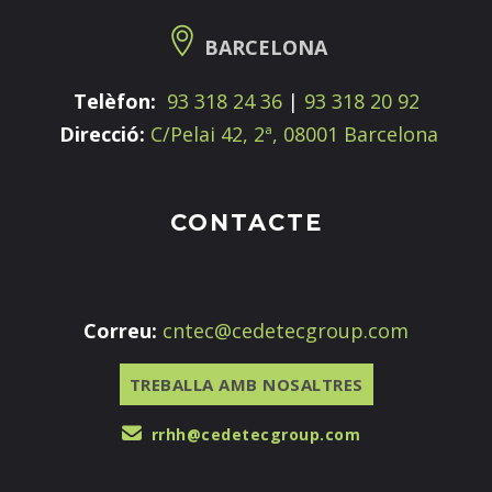
BARCELONA
Telèfon:
93 318 24 36
|
93 318 20 92
Direcció:
C/Pelai 42, 2ª, 08001 Barcelona
CONTACTE
Correu:
cntec@cedetecgroup.com
TREBALLA AMB NOSALTRES
rrhh@cedetecgroup.com