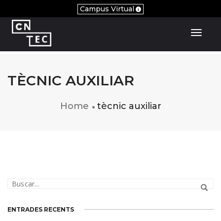
Campus Virtual
Toggl
TÈCNIC AUXILIAR
Home
tècnic auxiliar
TÈCNIC/A AUXILIAR EN VETERINÀRIA
SEMIPRESENCIAL-ONLINE
ENTRADES RECENTS