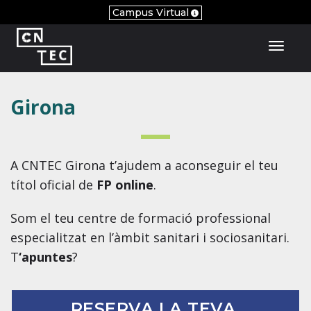
Campus Virtual
Toggl
Girona
A
CNTEC Girona
t’ajudem a aconseguir el teu
títol oficial de
FP online
.
Som el teu centre de formació professional
especialitzat en l’àmbit sanitari i sociosanitari.
T
‘apuntes
?
RESERVA LA TEVA 