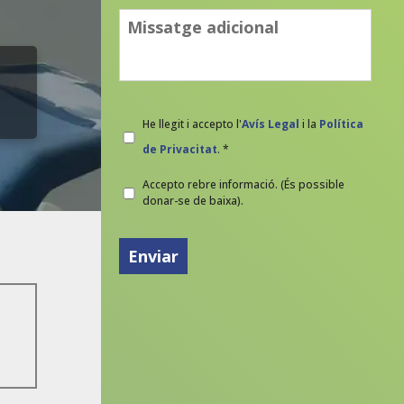
Consulta
Legal
*
He llegit i accepto l'
Avís Legal
i la
Política
de Privacitat
. *
Newsletter
Accepto rebre informació. (És possible
donar-se de baixa).
CAPTCHA