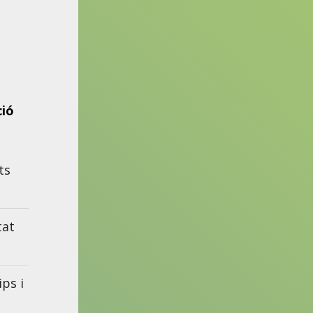
ió
ts
tat
ps i