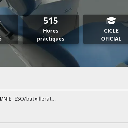
5
515
Hores
CICLE
ó
pràctiques
OFICIAL
I/NIE, ESO/batxillerat…