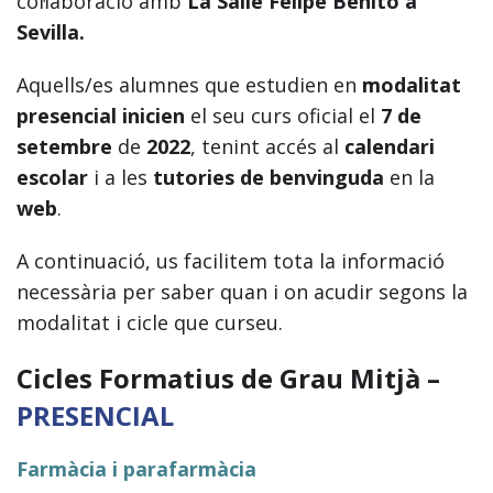
col·laboració amb
La Salle Felipe Benito a
Sevilla.
Aquells/es alumnes que estudien en
modalitat
presencial inicien
el seu curs oficial el
7 de
setembre
de
2022
, tenint accés al
calendari
escolar
i a les
tutories de benvinguda
en la
web
.
A continuació, us facilitem tota la informació
necessària per saber quan i on acudir segons la
modalitat i cicle que curseu.
Cicles Formatius de Grau Mitjà –
PRESENCIAL
Farmàcia i parafarmàcia