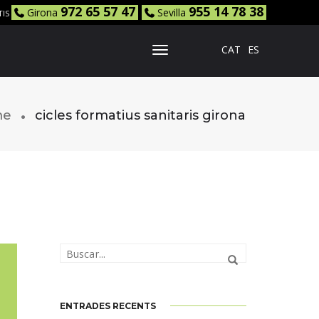
972 65 57 47
955 14 78 38
Girona
Sevilla
TIS
CAT
ES
Toggle Navigation
me
cicles formatius sanitaris girona
ENTRADES RECENTS